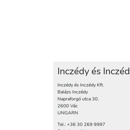
Inczédy és Inczéd
Inczédy és Inczédy Kft.
Balázs Inczédy
Napraforgó utca 30.
2600 Vác
UNGARN
Tel.: +36 30 269 9997