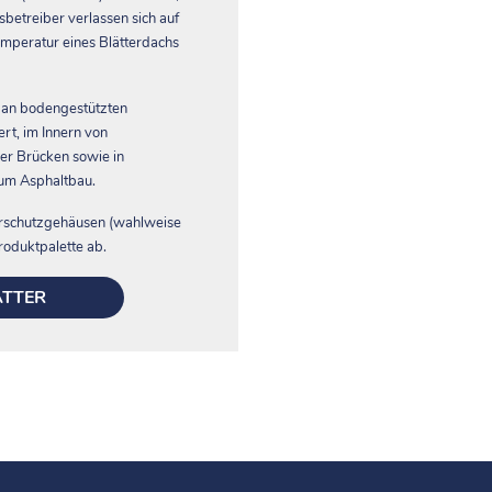
etreiber verlassen sich auf
mperatur eines Blätterdachs
, an bodengestützten
ert, im Innern von
r Brücken sowie in
um Asphaltbau.
rschutzgehäusen (wahlweise
roduktpalette ab.
ÄTTER