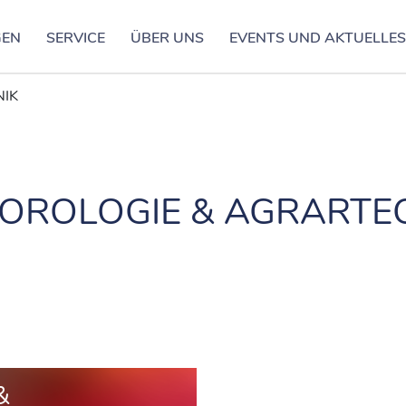
GEN
SERVICE
ÜBER UNS
EVENTS UND AKTUELLE
NIK
OROLOGIE & AGRARTE
&