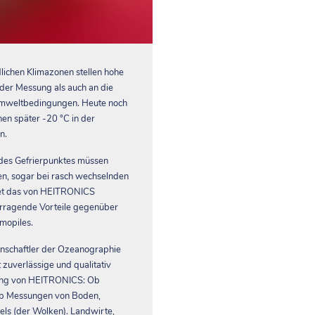
lichen Klimazonen stellen hohe
 der Messung als auch an die
Umweltbedingungen. Heute noch
en später -20 °C in der
n.
des Gefrierpunktes müssen
en, sogar bei rasch wechselnden
et das von HEITRONICS
rragende Vorteile gegenüber
rmopiles.
nschaftler der Ozeanographie
 zuverlässige und qualitativ
ung von HEITRONICS: Ob
 ob Messungen von Boden,
els (der Wolken). Landwirte,