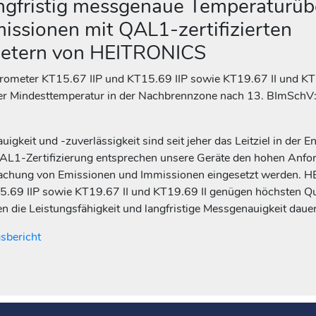
angfristig messgenaue Temperatur
issionen mit QAL1-zertifizierten
etern von HEITRONICS
ometer KT15.67 IIP und KT15.69 IIP sowie KT19.67 II und KT1
der Mindesttemperatur in der Nachbrennzone nach 13. BImSch
gkeit und -zuverlässigkeit sind seit jeher das Leitziel in der 
QAL1-Zertifizierung entsprechen unsere Geräte den hohen Anf
achung von Emissionen und Immissionen eingesetzt werden. H
15.69 IIP sowie KT19.67 II und KT19.69 II genügen höchsten Q
n die Leistungsfähigkeit und langfristige Messgenauigkeit dauer
bericht